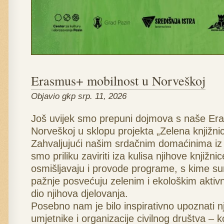
Erasmus+ mobilnost u Norveškoj
Objavio gkp srp. 11, 2026
Još uvijek smo prepuni dojmova s naše Er
Norveškoj u sklopu projekta „Zelena knjižnic
Zahvaljujući našim srdačnim domaćinima iz L
smo priliku zaviriti iza kulisa njihove knjižni
osmišljavaju i provode programe, s kime sur
pažnje posvećuju zelenim i ekološkim aktiv
dio njihova djelovanja.
Posebno nam je bilo inspirativno upoznati n
umjetnike i organizacije civilnog društva – k