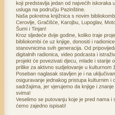
koji predstavlja jedan od najvećih iskoraka u
usluga na području Pazinštine.
Naša pokretna knjižnica s novim bibliokombi
Cerovlje, Gračišće, Karojbu, Lupoglav, Mot
Šumi i Tinjan!
Kroz sljedeće dvije godine, koliko traje proje
bibliokombi će uz knjige, donositi i radionice
stanovnicima svih generacija. Od pripovijeda
digitalnih radionica, video podcasta i istraži
projekt će povezivati djecu, mlade i starije 
prilike za aktivno sudjelovanje u kulturnom 
Poseban naglasak stavljen je i na uključivanj
osiguravanje jednakog pristupa kulturnim i
sadržajima, jer vjerujemo da knjige i znanje 
svima!
Veselimo se putovanju koje je pred nama i 
ćemo zajedno ispisati!