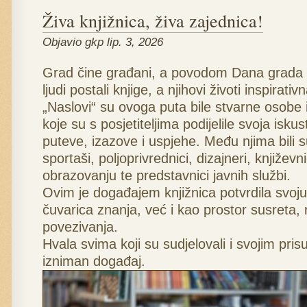
Živa knjižnica, živa zajednica!
Objavio gkp lip. 3, 2026
Grad čine građani, a povodom Dana grada P
ljudi postali knjige, a njihovi životi inspirati
„Naslovi“ su ovoga puta bile stvarne osobe i
koje su s posjetiteljima podijelile svoja isku
puteve, izazove i uspjehe. Među njima bili s
sportaši, poljoprivrednici, dizajneri, književnic
obrazovanju te predstavnici javnih službi.
Ovim je događajem knjižnica potvrdila svoj
čuvarica znanja, već i kao prostor susreta, 
povezivanja.
Hvala svima koji su sudjelovali i svojim pris
izniman događaj.