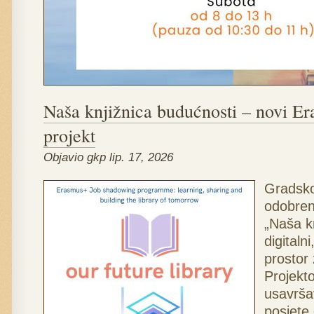
Naša knjižnica budućnosti – novi E
projekt
Objavio gkp lip. 17, 2026
Grads
ko
odobren
„Naša k
digitalni
prostor 
Projekt
usavrša
posjete