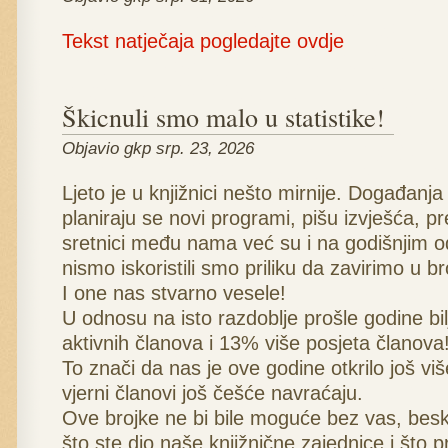
Tekst natječaja pogledajte ovdje
Škicnuli smo malo u statistike!
Objavio gkp srp. 23, 2026
Ljeto je u knjižnici nešto mirnije. Događanja
planiraju se novi programi, pišu izvješća, pr
sretnici među nama već su i na godišnjim o
nismo iskoristili smo priliku da zavirimo u br
I one nas stvarno vesele!
U odnosu na isto razdoblje prošle godine bi
aktivnih članova i 13% više posjeta članova
To znači da nas je ove godine otkrilo još više
vjerni članovi još češće navraćaju.
Ove brojke ne bi bile moguće bez vas, bes
što ste dio naše knjižnične zajednice i što 