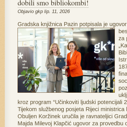
dobili smo bibliokombi!
Objavio gkp lip. 11, 2026
Gradska knjižnica Pazin potpisa
la je ugovor
bes
za 
„Ka
Bib
Ist
187
fin
soc
poz
ukl
kroz program “Učinkoviti ljudski potencijali 
Tijekom službenog posjeta Rijeci ministrica 
Obuljen Koržinek
uručila je ravnateljici Gra
Majda Milevoj Klapčić
ugovor za provedbu o