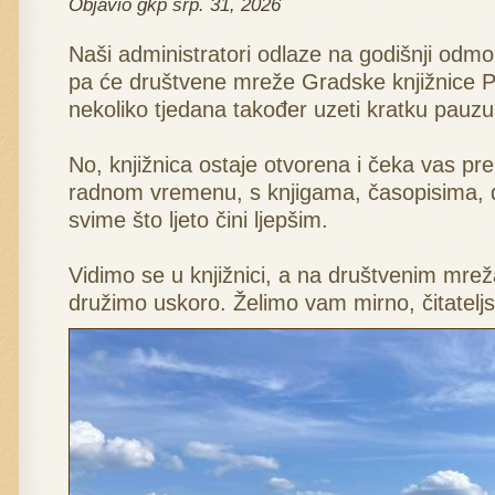
Objavio gkp srp. 31, 2026
Naši administratori odlaze na godišnji odmor 
pa će društvene mreže Gradske knjižnice Pa
nekoliko tjedana također uzeti kratku pauzu
No, knjižnica ostaje otvorena i čeka vas p
radnom vremenu, s knjigama, časopisima, 
svime što ljeto čini ljepšim.
Vidimo se u knjižnici, a na društvenim mr
družimo uskoro. Želimo vam mirno, čitateljsk