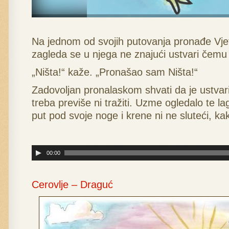
Na jednom od svojih putovanja pronađe Vjet
zagleda se u njega ne znajući ustvari čemu 
„Ništa!“ kaže. „Pronašao sam Ništa!“
Zadovoljan pronalaskom shvati da je ustvar
treba previše ni tražiti. Uzme ogledalo te 
put pod svoje noge i krene ni ne sluteći, ka
Reproduktor
00:00
audiozapisa
Cerovlje – Draguć