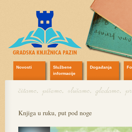
Novosti
Službene
Događanja
Fo
informacije
Knjiga u ruku, put pod noge