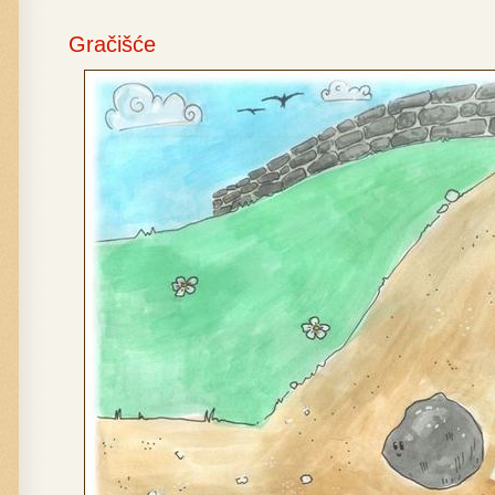
Gračišće