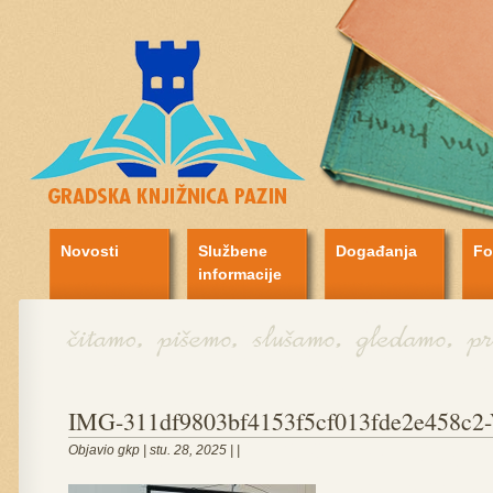
Novosti
Službene
Događanja
Fo
informacije
IMG-311df9803bf4153f5cf013fde2e458c2
Objavio gkp | stu. 28, 2025 | |