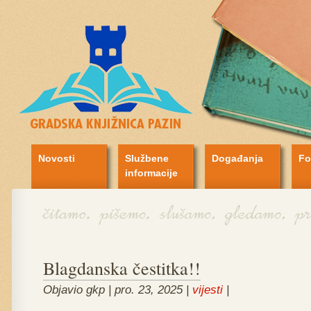
Novosti
Službene
Događanja
Fo
informacije
Blagdanska čestitka!!
Objavio gkp | pro. 23, 2025 |
vijesti
|