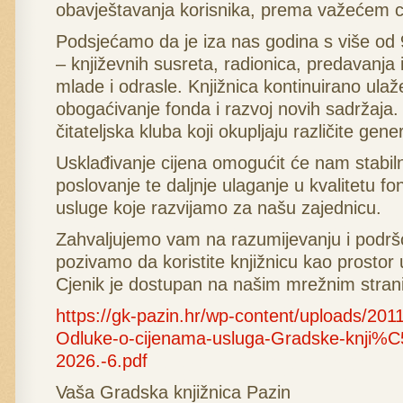
obavještavanja korisnika, prema važećem c
Podsjećamo da je iza nas godina s više od
– književnih susreta, radionica, predavanja i
mlade i odrasle. Knjižnica kontinuirano ulaž
obogaćivanje fonda i razvoj novih sadržaja. T
čitateljska kluba koji okupljaju različite gener
Usklađivanje cijena omogućit će nam stabil
poslovanje te daljnje ulaganje u kvalitetu f
usluge koje razvijamo za našu zajednicu.
Zahvaljujemo vam na razumijevanju i podršci
pozivamo da koristite knjižnicu kao prostor 
Cjenik je dostupan na našim mrežnim stran
https://gk-pazin.hr/wp-content/uploads/2011
Odluke-o-cijenama-usluga-Gradske-knji%
2026.-6.pdf
Vaša Gradska knjižnica Pazin