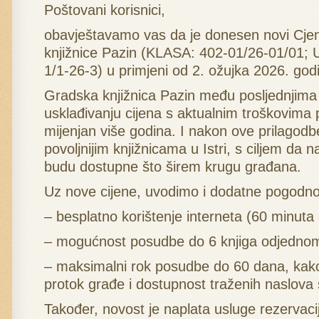
Poštovani korisnici,
obavještavamo vas da je donesen novi Cje
knjižnice Pazin (KLASA: 402-01/26-01/01;
1/1-26-3) u primjeni od 2. ožujka 2026. god
Gradska knjižnica Pazin među posljednjima je
usklađivanju cijena s aktualnim troškovima p
mijenjan više godina. I nakon ove prilago
povoljnijim knjižnicama u Istri, s ciljem da n
budu dostupne što širem krugu građana.
Uz nove cijene, uvodimo i dodatne pogodnos
– besplatno korištenje interneta (60 minuta
– mogućnost posudbe do 6 knjiga odjedno
– maksimalni rok posudbe do 60 dana, kako 
protok građe i dostupnost traženih naslova 
Također, novost je naplata usluge rezervacij