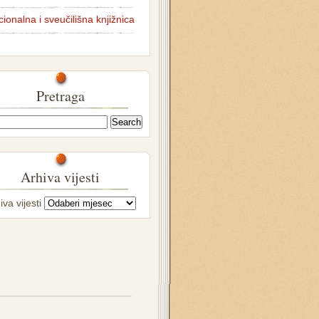
ionalna i sveučilišna knjižnica
Pretraga
Arhiva vijesti
iva vijesti