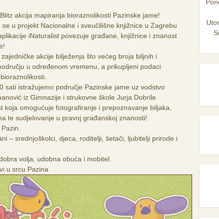
Pone
z akcija mapiranja bioraznolikosti Pazinske jame!
Utor
 se u projekt Nacionalne i sveučilišne knjižnice u Zagrebu
S
 aplikacije iNaturalist povezuje građane, knjižnice i znanost
e!
edničke akcije bilježenja što većeg broja biljnih i
 području u određenom vremenu, a prikupljeni podaci
bioraznolikosti.
00 sati istražujemo područje Pazinske jame uz vodstvo
anović iz Gimnazije i strukovne škole Jurja Dobrile.
st koja omogućuje fotografiranje i prepoznavanje biljaka,
ama te sudjelovanje u pravoj građanskoj znanosti!
 Pazin.
i – srednjoškolci, djeca, roditelji, šetači, ljubitelji prirode i
obra volja, udobna obuća i mobitel.
vi u srcu Pazina