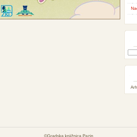
Nac
Arh
©Gradska knjižnica Pazin