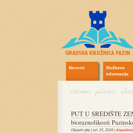
Novosti
Službene
informacije
PUT U SREDIŠTE ZEMLJ
bioraznolikosti Pazinsk
Objavio gkp | svi. 25, 2026 |
događanj