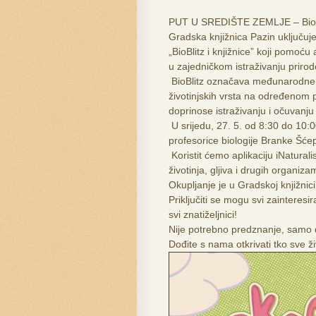
PUT U SREDIŠTE ZEMLJE – BioBlit
Gradska knjižnica Pazin uključuje
„BioBlitz i knjižnice” koji pomoću
u zajedničkom istraživanju prirod
BioBlitz označava međunarodne zaj
životinjskih vrsta na određenom
doprinose istraživanju i očuvanju 
U srijedu, 27. 5. od 8:30 do 10:
profesorice biologije Branke Šćep
Koristit ćemo aplikaciju iNaturali
životinja, gljiva i drugih organiz
Okupljanje je u Gradskoj knjižnici
Priključiti se mogu svi zainteresiran
svi znatiželjnici!
Nije potrebno predznanje, samo d
Dođite s nama otkrivati tko sve ži