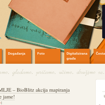
Događanja
Foto
Digitalizirana
Česta
građa
E – BioBlitz akcija mapiranja
e jame!
a
|