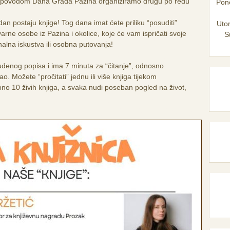
ati, povodom Dana Grada Pazina organiziramo drugu po redu
Pone
an postaju knjige! Tog dana imat ćete priliku “posuditi”
Utor
tvarne osobe iz Pazina i okolice, koje će vam ispričati svoje
S
nalna iskustva ili osobna putovanja!
nuđenog popisa i ima 7 minuta za “čitanje”, odnosno
. Možete “pročitati” jednu ili više knjiga tijekom
no 10 živih knjiga, a svaka nudi poseban pogled na život,