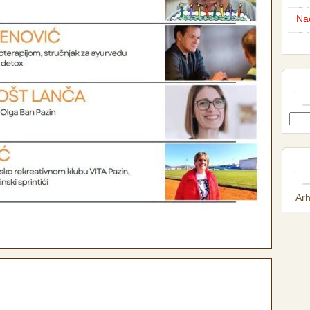
Nac
Arh