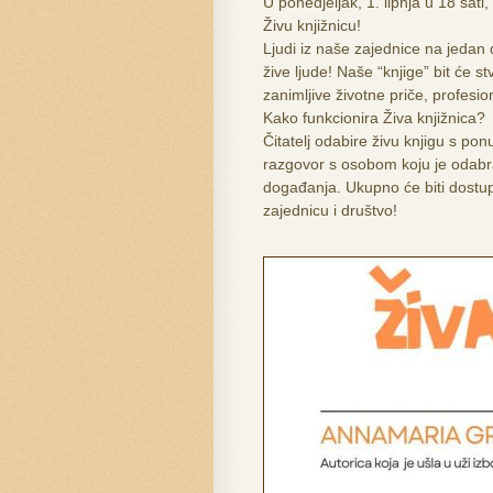
U ponedjeljak, 1. lipnja u 18 s
Živu knjižnicu!
Ljudi iz naše zajednice na jedan d
žive ljude! Naše “knjige” bit će s
zanimljive životne priče, profesio
Kako funkcionira Živa knjižnica?
Čitatelj odabire živu knjigu s po
razgovor s osobom koju je odabrao
događanja. Ukupno će biti dostup
zajednicu i društvo!