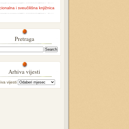
ionalna i sveučilišna knjižnica
Pretraga
Arhiva vijesti
iva vijesti