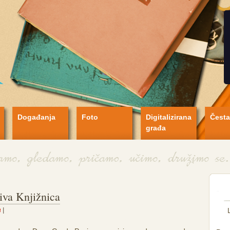
Događanja
Foto
Digitalizirana
Česta
građa
iva Knjižnica
a
|